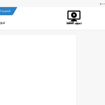
-->
الصفحة ا
نجوم