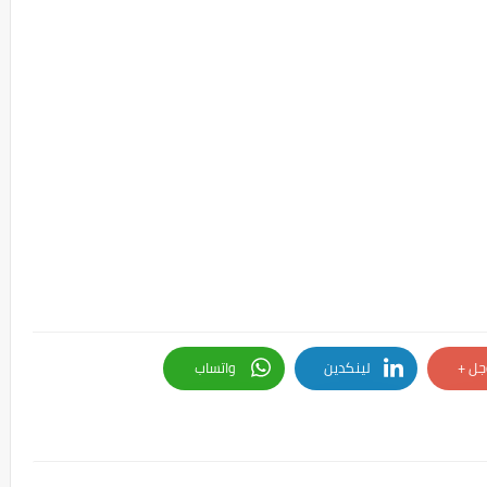
جل +
لينكدين
واتساب