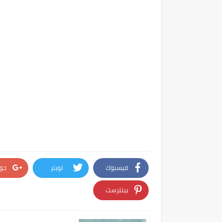
فيسبوك
تويتر
جو
بينترست