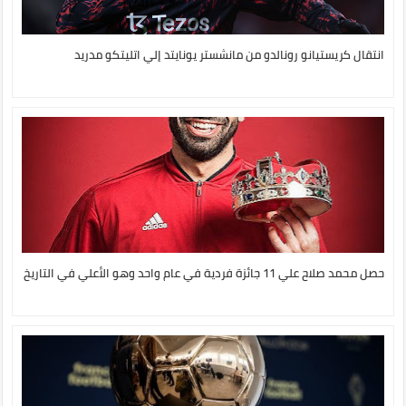
انتقال كريستيانو رونالدو من مانشستر يونايتد إلي اتليتكو مدريد
حصل محمد صلاح علي 11 جائزة فردية في عام واحد وهو الأعلي في التاريخ