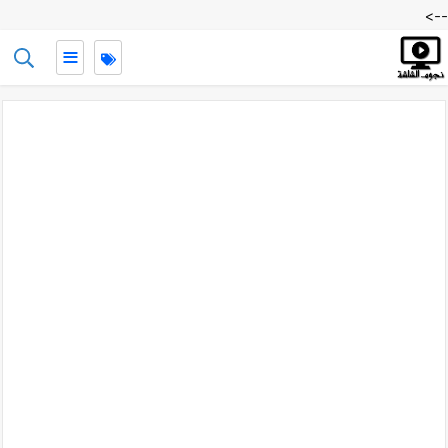
-->
≡