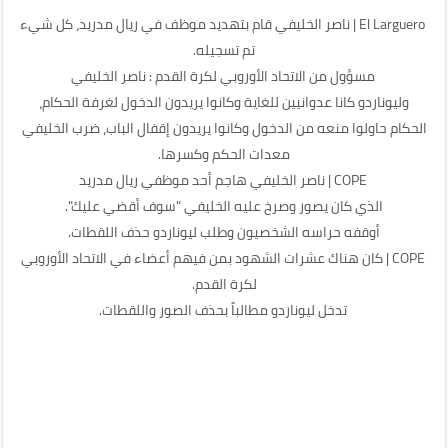
El Larguero | ناصر الخليفي قام بتهديد موظف في ريال مدريد، كل شيء
تم تسجيله.
مسؤول من الاتحاد الأوروبي لكرة القدم : ناصر الخليفي
وليوناردو كانا عدوانيين للغاية وكانوا يريدون الدخول لغرفة الحكام،
الحكام حاولوا منعه من الدخول وكانوا يريدون إقفال الباب، ضرب الخليفي
معدات الحكم وكسرها.
COPE | ناصر الخليفي هاجم أحد موظفي ريال مدريد
الذي كان يصور وصرخ عليه الخليفي "سوف أقضي عليك".
أوقفه حراسه الشخصيون وطلب ليوناردو حذف اللقطات.
COPE | كان هناك عشرات الشهود بمن فيهم أعضاء في الاتحاد الأوروبي
لكرة القدم.
تدخل ليوناردو مطالباً بحذف الصور واللقطات.