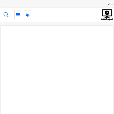
-->
≡