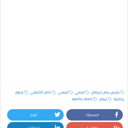
باريس سان جيرمان
مبابي
ميسي
ناصر الخليفي
نجوم
رياضية
نيمار
sports-stars
فيسبوك
تويتر
جوجل +
لينكدين